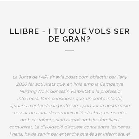
LLIBRE - I TU QUE VOLS SER
DE GRAN?
La Junta de l’API s’havia posat com objectiu per l’any
2020 fer activitats que, en línia amb la Campanya
Nursing Now, donessin visibilitat a la professió
infermera. Vam considerar que, un conte infantil,
ajudaria a entendre la professió, aportant la nostra visió
essent una eina de comunicació efectiva, no només
amb els infants, sinó també amb les famílies i
comunitat. La divulgació d’aquest conte entre les nenes
i nens, ha de servir per entendre què és ser infermera, el