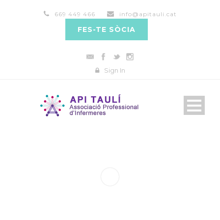
669 449 466
info@apitauli.cat
FES-TE SÒCIA
Sign In